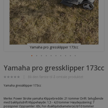
Yamaha pro gressklipper 173cc
Gå
til
Yamaha pro gressklipper 173cc
begynnelsen
av
bildegalleri
Bli den første til å omtale produktet
Yamaha gressklipper 173cc
Merke: Power Stroke yamaha Klippebredde: 21 tommer Drift: Selvgående
med bakhjulsdrift Klippehøyde: 1,5 - 4,0 tommer Høydejustering: 7
posisjoner Oppsamler: 65L For-/bakhjulsdiameter(e) 8/10 tommer