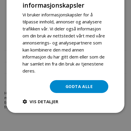
informasjonskapsler
Vi bruker informasjonskapsler for å
tilpasse innhold, annonser og analysere
Profesjonell gressklipper av meget god kvalitet fra
trafikken vår. Vi deler også informasjon
amerikanske Power Stroke, til en meget fordelaktig pris.
om din bruk av nettstedet vårt med våre
annonserings- og analysepartnere som
kan kombinere den med annen
Mer informasjon
informasjon du har gitt dem eller som de
har samlet inn fra din bruk av tjenestene
Produktomtaler
deres.
Les mer
Fil vedlegg
GODTA ALLE
Hos engrosservice.no får du kjøpt
yamaha pro gressklipper 173cc
til
markedets beste priser. Bestill en
gressklippere-gardentec
i dag fra
VIS DETALJER
Engros Service. Vi har et stort utvalg av produkter innen: Hjem, sport og
fritids segmentet. Velkommen skal du være.