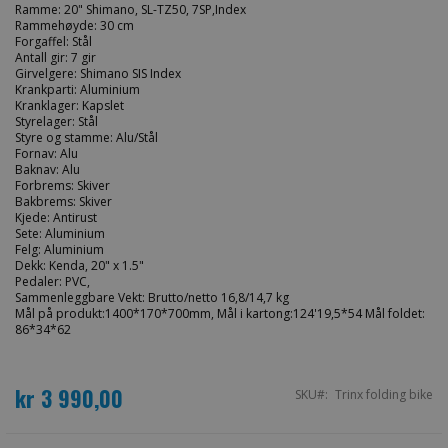
Ramme: 20" Shimano, SL-TZ50, 7SP,Index
Rammehøyde: 30 cm
Forgaffel: Stål
Antall gir: 7 gir
Girvelgere: Shimano SIS Index
Krankparti: Aluminium
Kranklager: Kapslet
Styrelager: Stål
Styre og stamme: Alu/Stål
Fornav: Alu
Baknav: Alu
Forbrems: Skiver
Bakbrems: Skiver
Kjede: Antirust
Sete: Aluminium
Felg: Aluminium
Dekk: Kenda, 20" x 1.5"
Pedaler: PVC,
Sammenleggbare Vekt: Brutto/netto 16,8/14,7 kg
Mål på produkt:1400*170*700mm, Mål i kartong:124'19,5*54 Mål foldet:
86*34*62
kr 3 990,00
SKU
Trinx folding bike