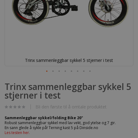
Trinx sammenleggbar sykkel 5 stjerner i test
Gå
til
Trinx sammenleggbar sykkel 5
begynnelsen
stjerner i test
av
bildegalleri
Bli den første til å omtale produktet
Sammenleggbar sykkel/folding Bike 20"
Robust sammenleggbar sykkel med lav vekt, god ytelse og 7 gir.
En sann glede å sykle på! Terning kast 5 på Dinside.no
Les testen her.