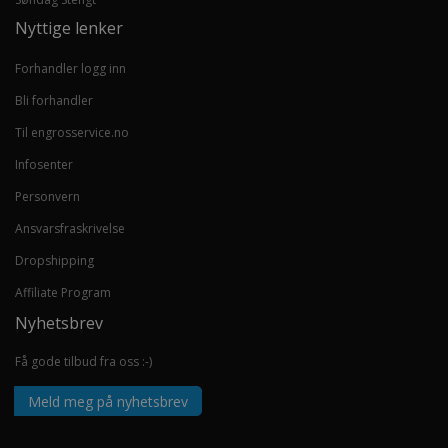
Nyttige lenker
Forhandler logg inn
Bli forhandler
Til engrosservice.no
Infosenter
Personvern
Ansvarsfraskrivelse
Dropshipping
Affiliate Program
Nyhetsbrev
Få gode tilbud fra oss :-)
Meld meg på nyhetsbrev