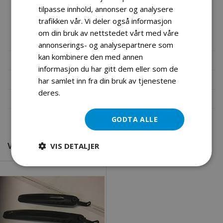
Pedaler: PVC, sammenleggbare Vekt: Brutto/netto 16,8/14,7
tilpasse innhold, annonser og analysere
kg Mål på eske:124*19,5*54cm 5 års garanti på ramme
trafikken vår. Vi deler også informasjon
om din bruk av nettstedet vårt med våre
Mål montert:124*19,5*54 Mål foldet: 86*34*62
annonserings- og analysepartnere som
kan kombinere den med annen
Mer informasjon
informasjon du har gitt dem eller som de
Produktomtaler
har samlet inn fra din bruk av tjenestene
deres.
Les mer
Fil vedlegg
GODTA ALLE
VI FANT ANDRE PRODUKTER DU KANSKJE VIL LIKE!
VIS DETALJER