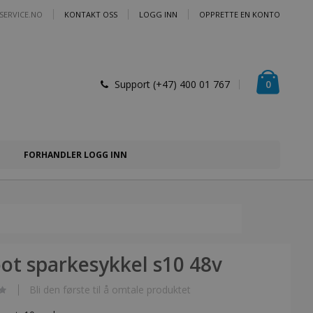
SERVICE.NO
KONTAKT OSS
LOGG INN
OPPRETTE EN KONTO
Handlek
varer
0
Support (+47) 400 01 767
FORHANDLER LOGG INN
oot sparkesykkel s10 48v
Bli den første til å omtale produktet