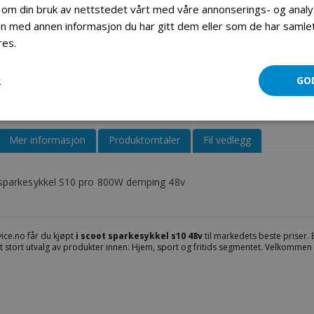
 om din bruk av nettstedet vårt med våre annonserings- og ana
 med annen informasjon du har gitt dem eller som de har samlet 
I scoot sparkesykkel s10 48v
res.
Les mer
R
GO
Mer informasjon
Produktomtaler
Fil vedlegg
 sparkesykkel S10 pro 800W demping 48v
ice.no får du kjøpt
i scoot sparkesykkel s10 48v
til markedets beste priser. B
 et stort utvalg av produkter innen: Hjem, sport og fritids segmentet. Velkommen