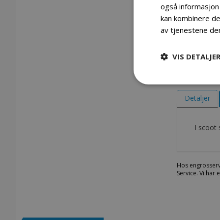
også informasjon
kan kombinere den
I scoot sparkesykkel s10 48v
av tjenestene de
VIS DETALJE
Gå
til
begynnelsen
Detaljer
av
bildegalleri
I scoot
Hos engrosserv
Service. Vi har