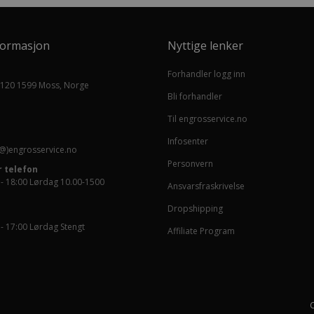
formasjon
Nyttige lenker
Forhandler logg inn
 120 1599 Moss, Norge
Bli forhandler
Til engrosservice.no
Infosenter
@)engrosservice.no
Personvern
 telefon
 - 18:00 Lørdag 10.00-1500
Ansvarsfraskrivelse
Dropshipping
 - 17:00 Lørdag Stengt
Affiliate Program