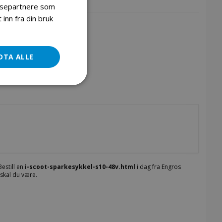
lysepartnere som
inn fra din bruk
I scoot sparkesykkel s10 48v
DTA ALLE
estill en
i-scoot-sparkesykkel-s10-48v.html
i dag fra Engros
 skal du være.