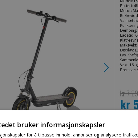
Modell: I-
Batteri: 4
Motor: Ma
Rekkevidd
Vanntetthe
Punktering
Demping: 
Ladetid: 6
Klatreevne
Maksvekt:
Display: L
Lys: Kraft
Sammenle
Vekt: 16kg
Bremser: 
kr 7 2
kr 
Spesialpri
tedet bruker informasjonskapsler
jonskapsler for å tilpasse innhold, annonser og analysere trafikke