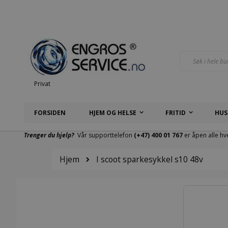
Hopp
til
innhold
Søk
Privat
FORSIDEN
HJEM OG HELSE
FRITID
HUS
Trenger du hjelp?
Vår supporttelefon
(+47) 400 01 767
er åpen alle hv
Hjem
I scoot sparkesykkel s10 48v
Gå
til
slutten
av
bildegalleri