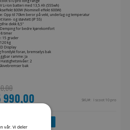
scoot s10 pro long range
8V Li-Ion batteri med 13,5 Ah (555wh)
kseffekt 800W (Nominell effekt 600W)
e: Opp til 70km beror på vekt, underlag og temperatur
t:Vann- og støvtett (IP 55)
sfrie dekk 8,5"
Demping for bedre kjørekomfort
-8 timer
: 15 grader
 120 kg
ED Display
ig frontlykt foran, bremselys bak
ggbar ramme: Ja
 Hastighetsnivåer: 2
Skivebremser bak
90,00
5 990,00
s
SKU
I scoot 10 pro
Legg i handlekurv
n vår. Vi deler