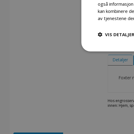
også informasjon
kan kombinere den
Foxter mtb sykkel 29" 24 gir blue
av tjenestene de
VIS DETALJE
Gå
til
begynnelsen
Detaljer
av
bildegalleri
Foxter 
Hos engrosserv
innen: Hjem, sp