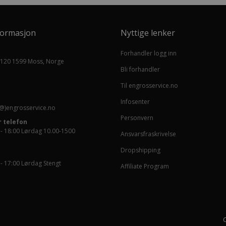
formasjon
Nyttige lenker
Forhandler logg inn
 120 1599 Moss, Norge
Bli forhandler
Til engrosservice.no
Infosenter
@)engrosservice.no
Personvern
 telefon
 - 18:00 Lørdag 10.00-1500
Ansvarsfraskrivelse
Dropshipping
 - 17:00 Lørdag Stengt
Affiliate Program