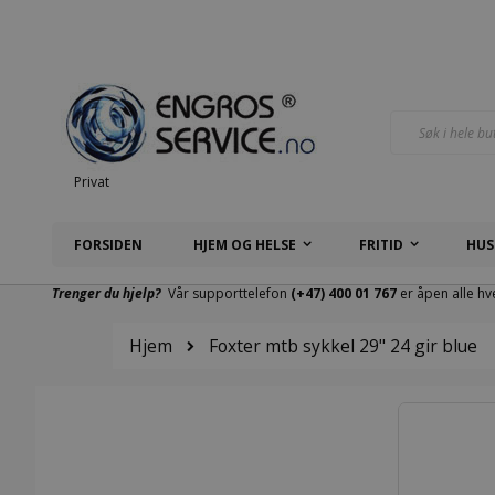
Hopp
til
innhold
Søk
Privat
FORSIDEN
HJEM OG HELSE
FRITID
HUS
Trenger du hjelp?
Vår supporttelefon
(+47) 400 01 767
er åpen alle hv
Hjem
Foxter mtb sykkel 29" 24 gir blue
Gå
til
slutten
av
bildegalleri