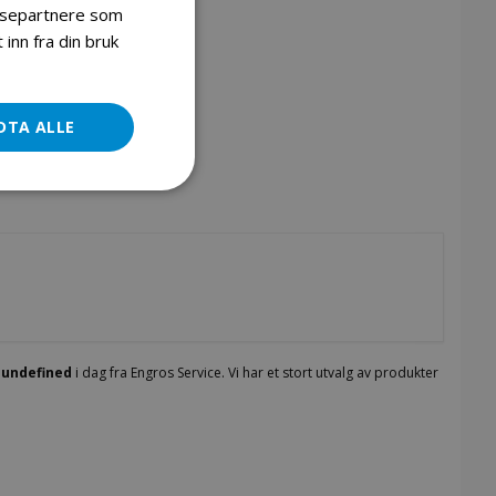
lysepartnere som
inn fra din bruk
Foxter mtb sykkel 29" 24 gir blue
DTA ALLE
n
undefined
i dag fra Engros Service. Vi har et stort utvalg av produkter