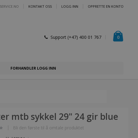
SERVICE.NO
KONTAKT OSS
LOGG INN
OPPRETTE EN KONTO
Handlek
varer
0
Support (+47) 400 01 767
FORHANDLER LOGG INN
er mtb sykkel 29" 24 gir blue
Bli den første til å omtale produktet