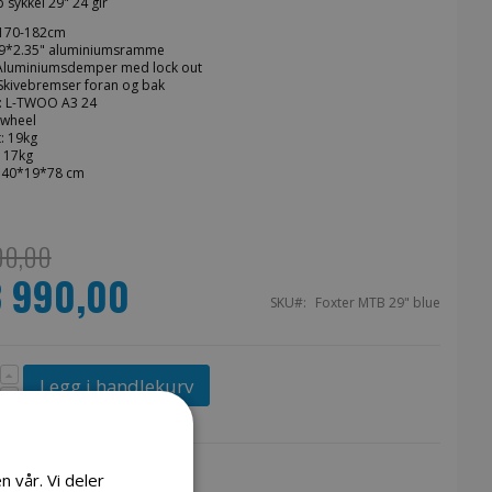
 sykkel 29" 24 gir
 170-182cm
9*2.35" aluminiumsramme
Aluminiumsdemper med lock out
Skivebremser foran og bak
: L-TWOO A3 24
owheel
: 19kg
: 17kg
140*19*78 cm
90,00
3 990,00
s
SKU
Foxter MTB 29" blue
Legg i handlekurv
n vår. Vi deler