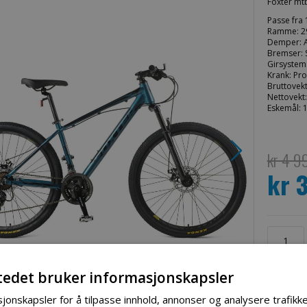
Foxter mtb
Passe fra
Ramme: 2
Demper: 
Bremser: 
Girsystem
Krank: Pr
Bruttovekt
Nettovekt
Eskemål: 
kr 4 9
kr 
Spesialpri
tedet bruker informasjonskapsler
jonskapsler for å tilpasse innhold, annonser og analysere trafikke