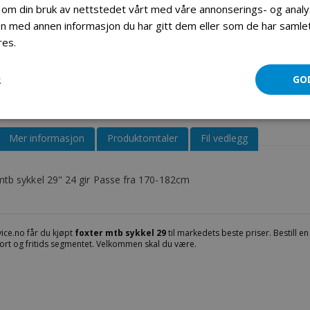
 om din bruk av nettstedet vårt med våre annonserings- og ana
 med annen informasjon du har gitt dem eller som de har samlet 
Foxter mtb sykkel 29" 24 gir blue
res.
Les mer
R
GO
Mer informasjon
Produktomtaler
Fil vedlegg
mtb sykkel 29" 24 gir Passe fra 170-182cm
ice.no får du kjøpt
foxter mtb sykkel 29
til markedets beste priser. Bestill e
ort og fritids segmentet. Velkommen skal du være.