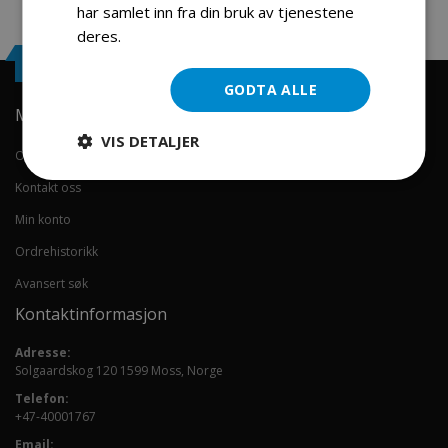
har samlet inn fra din bruk av tjenestene
deres.
Les mer
Engrosservice.no
GODTA ALLE
Min konto
VIS DETALJER
Om oss
Kontakt oss
Min konto
Ordrehistorikk
Avansert søk
Kontaktinformasjon
Adresse:
Solgaardskog 120 1599 Moss, Norge
Telefon:
+47-40001767
Email: