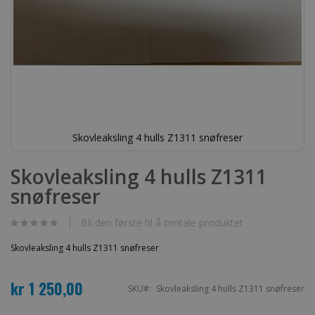
Skovleaksling 4 hulls Z1311 snøfreser
Gå
til
Skovleaksling 4 hulls Z1311
begynnelsen
snøfreser
av
bildegalleri
Bli den første til å omtale produktet
Skovleaksling 4 hulls Z1311 snøfreser
kr 1 250,00
SKU
Skovleaksling 4 hulls Z1311 snøfreser