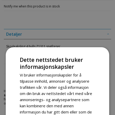
Notify me when this product is in stock
Detaljer
Skovleaksling 4 hulls Z1311 snøfreser
Mer informasjon
Dette nettstedet bruker
informasjonskapsler
Produktomtaler
Vi bruker informasjonskapsler for å
Fil vedlegg
tilpasse innhold, annonser og analysere
trafikken vår. Vi deler også informasjon
Hos engrosservice.no får du kjøpt
skovleaksling 4 hulls z1311
om din bruk av nettstedet vårt med våre
snofreser
til markedets beste priser. Bestill en
deler-snofreser
i dag
annonserings- og analysepartnere som
fra Engros Service. Vi har et stort utvalg av produkter innen: Hjem, sport
og fritids segmentet. Velkommen skal du være.
kan kombinere den med annen
informasjon du har gitt dem eller som de