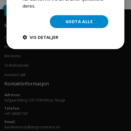
deres.
Les mer
Engrosservice.no
GODTA ALLE
Min konto
VIS DETALJER
Om oss
Kontakt oss
Min konto
Ordrehistorikk
Avansert søk
Kontaktinformasjon
Adresse:
Solgaardskog 120 1599 Moss, Norge
Telefon:
+47-40001767
Email:
kundeservice(@)engrosservice.no