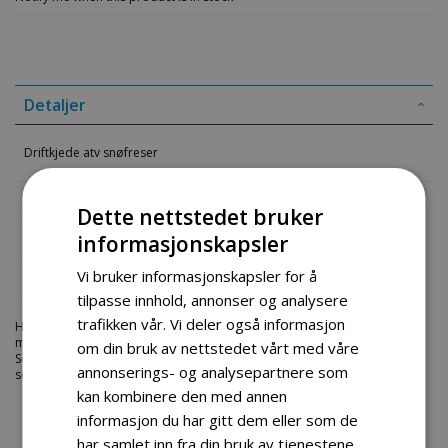
Detaljer
Driftkjede atv snøfreser
Mer informasjon
Dette nettstedet bruker
Produktomtaler
informasjonskapsler
Vi bruker informasjonskapsler for å
Fil vedlegg
tilpasse innhold, annonser og analysere
trafikken vår. Vi deler også informasjon
Hos engrosservice.no får du kjøpt
driftkjede atv snofreser
til
markedets beste priser. Bestill en
deler-snofreser
i dag fra Engros
om din bruk av nettstedet vårt med våre
Service. Vi har et stort utvalg av produkter innen: Hjem, sport og fritids
annonserings- og analysepartnere som
segmentet. Velkommen skal du være.
kan kombinere den med annen
informasjon du har gitt dem eller som de
har samlet inn fra din bruk av tjenestene