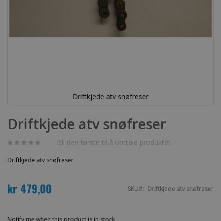
Driftkjede atv snøfreser
Gå
til
Driftkjede atv snøfreser
begynnelsen
av
bildegalleri
Bli den første til å omtale produktet
Driftkjede atv snøfreser
kr 479,00
SKU
Driftkjede atv snøfreser
Notify me when this product is in stock