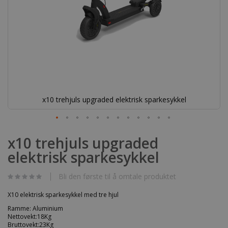
x10 trehjuls upgraded elektrisk sparkesykkel
Gå
til
x10 trehjuls upgraded
begynnelsen
elektrisk sparkesykkel
av
bildegalleri
Bli den første til å omtale produktet
X10 elektrisk sparkesykkel med tre hjul
Ramme: Aluminium
Nettovekt:18Kg
Bruttovekt:23Kg