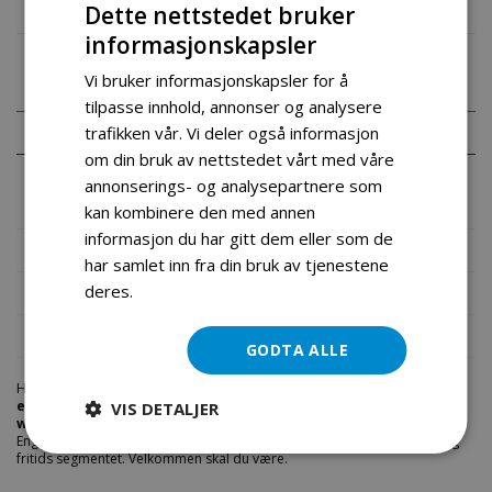
Dette nettstedet bruker
informasjonskapsler
Vi bruker informasjonskapsler for å
tilpasse innhold, annonser og analysere
Detaljer
trafikken vår. Vi deler også informasjon
om din bruk av nettstedet vårt med våre
annonserings- og analysepartnere som
X10 elektrisk sparkesykkel med tre hjul
kan kombinere den med annen
informasjon du har gitt dem eller som de
Mer informasjon
har samlet inn fra din bruk av tjenestene
deres.
Les mer
Produktomtaler
Fil vedlegg
GODTA ALLE
Hos engrosservice.no får du kjøpt
i walk wing 3 wheel upgraded
elektrisk sparkesykkel
til markedets beste priser. Bestill en
i-walk-
VIS DETALJER
wing-3-wheel-upgraded-elektrisk-sparkesykkel.html
i dag fra
Engros Service. Vi har et stort utvalg av produkter innen: Hjem, sport og
fritids segmentet. Velkommen skal du være.