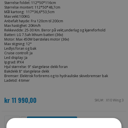
Størrelse foldet: 112*50*116cm
Størrelse montert: 112*50*48,7cm
Mål kartong: 117*36,6*53,5cm
Max vekt:100KG
Anbefalt høyde: Fra 120cm til 200cm
Max hastighet: 20Km/h
Rekkevidde: 25-30 Km. Beror på vekt,underlag og kjøreforhold
Batteri: LG 7.5ah lithium batteri (36v)
Motor: Max 450W børsteløs motor (36v)
Max stigning: 12°
Ledlys foran og bak
Cruise controll: Ja
Led display: Ja
Ipgrad: IPX4
Hjul størrelse: 9" slangeløse dekk foran
Bakdekk 8" slangeløse dekk
Bremser: Elektrisk forbrems og to hydrauliske skivebremser bak
Ladetid: 4 timer
kr 11 990,00
SKU
X10 Wing 3
Legg i handlekurv