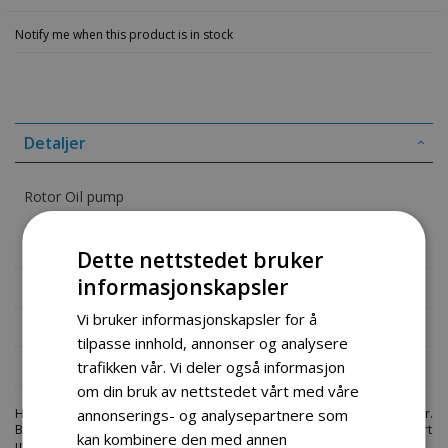
Notify me when this product is in stock
Detaljer
Rotor Oil pump
33940-15A10
Dette nettstedet bruker
informasjonskapsler
Mer informasjon
Vi bruker informasjonskapsler for å
Produktomtaler
tilpasse innhold, annonser og analysere
Fil vedlegg
trafikken vår. Vi deler også informasjon
om din bruk av nettstedet vårt med våre
Hos engrosservice.no får du kjøpt
rotorpump
til markedets beste priser.
annonserings- og analysepartnere som
Bestill en
deler-moped-scootere
i dag fra Engros Service. Vi har et stort
kan kombinere den med annen
utvalg av produkter innen: Hjem, sport og fritids segmentet. Velkommen