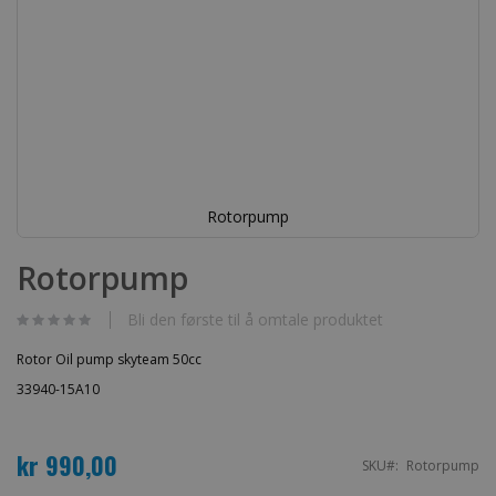
Rotorpump
Gå
til
Rotorpump
begynnelsen
av
bildegalleri
Bli den første til å omtale produktet
Rotor Oil pump skyteam 50cc
33940-15A10
kr 990,00
SKU
Rotorpump