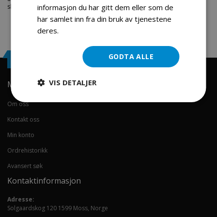
skal du være.
informasjon du har gitt dem eller som de
har samlet inn fra din bruk av tjenestene
deres.
Les mer
GODTA ALLE
Engrosservice.no
VIS DETALJER
Min konto
Om oss
Kontakt oss
Min konto
Ordrehistorikk
Avansert søk
Kontaktinformasjon
Adresse:
Solgaardskog 120 1599 Moss, Norge