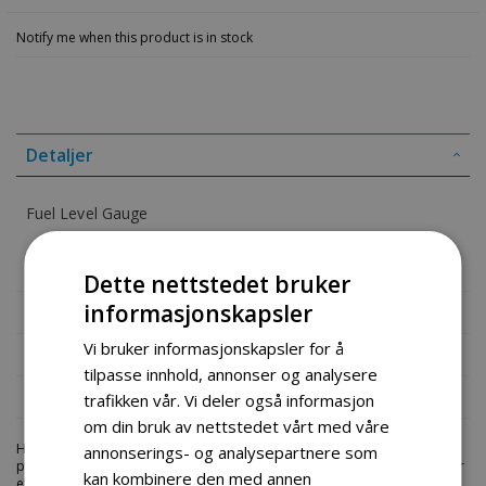
Notify me when this product is in stock
Detaljer
Fuel Level Gauge
Part# 34810-16H00
Dette nettstedet bruker
informasjonskapsler
Mer informasjon
Vi bruker informasjonskapsler for å
Produktomtaler
tilpasse innhold, annonser og analysere
Fil vedlegg
trafikken vår. Vi deler også informasjon
om din bruk av nettstedet vårt med våre
Hos engrosservice.no får du kjøpt
oil level gauge
til markedets beste
annonserings- og analysepartnere som
priser. Bestill en
deler-moped-scootere
i dag fra Engros Service. Vi har
kan kombinere den med annen
et stort utvalg av produkter innen: Hjem, sport og fritids segmentet.