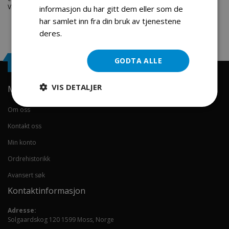
Velkommen skal du være.
informasjon du har gitt dem eller som de
har samlet inn fra din bruk av tjenestene
deres.
Les mer
Engrosservice.no
GODTA ALLE
VIS DETALJER
Min konto
Om oss
Kontakt oss
Min konto
Ordrehistorikk
Avansert søk
Kontaktinformasjon
Adresse:
Solgaardskog 120 1599 Moss, Norge