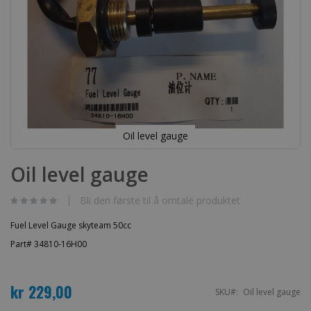
Oil level gauge
Gå
til
Oil level gauge
begynnelsen
av
bildegalleri
Bli den første til å omtale produktet
Fuel Level Gauge skyteam 50cc
Part# 34810-16H00
kr 229,00
SKU
Oil level gauge