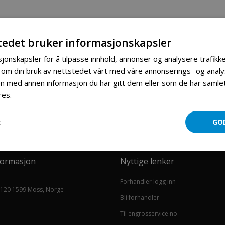
tedet bruker informasjonskapsler
jonskapsler for å tilpasse innhold, annonser og analysere trafikke
 om din bruk av nettstedet vårt med våre annonserings- og ana
 med annen informasjon du har gitt dem eller som de har samlet 
res.
Les mer
R
GO
formasjon
Nyttige lenker
Forhandler logg inn
 120 1599 Moss, Norge
Bli forhandler
Til engrosservice.no