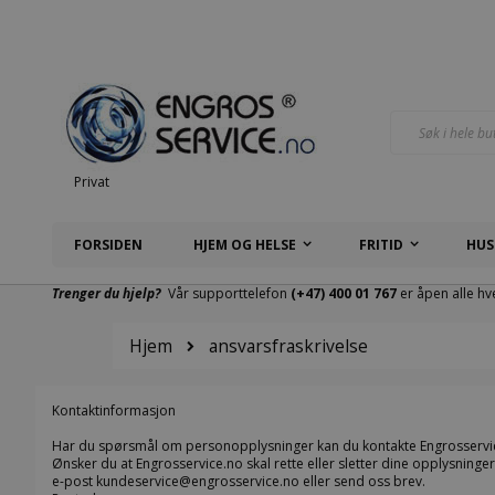
Hopp
til
innhold
Søk
Privat
FORSIDEN
HJEM OG HELSE
FRITID
HUS
Trenger du hjelp?
Vår supporttelefon
(+47) 400 01 767
er åpen alle hv
Hjem
ansvarsfraskrivelse
Kontaktinformasjon
Har du spørsmål om personopplysninger kan du kontakte Engrosservi
Ønsker du at Engrosservice.no skal rette eller sletter dine opplysninge
e-post
kundeservice@
engrosservice.no
eller send oss brev.