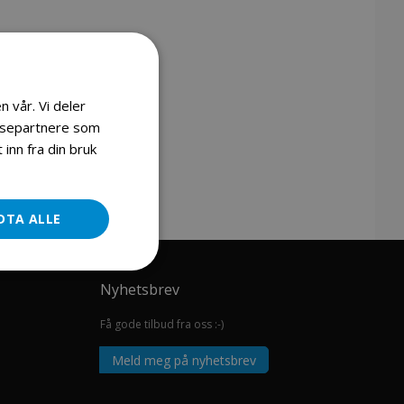
n vår. Vi deler
lysepartnere som
inn fra din bruk
DTA ALLE
Nyhetsbrev
Få gode tilbud fra oss :-)
Meld meg på nyhetsbrev