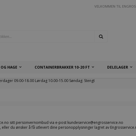
VELKOMMEN TIL ENGROS
Søk
 OG HAGE
CONTAINERBRAKKER 10-20 FT
DELELAGER
erdager 09.00-18.00 Lørdag 10.00-15.00 Søndag: Stengt
ce.no sitt personvernombud via e-post
kundeservice@
engrosservice.no
r, eller du ønsker å få utlevert dine personopplysninger lagret av Engrosservice