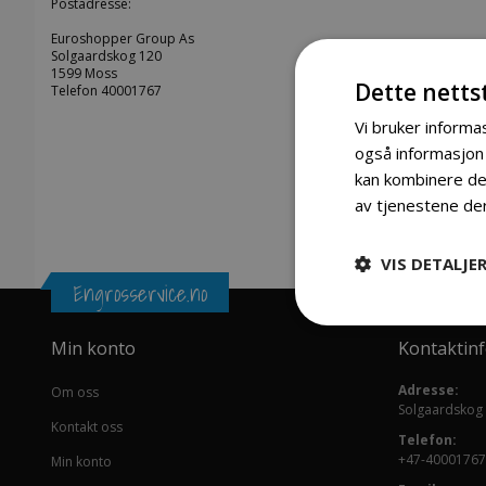
Postadresse:
Euroshopper Group As
Solgaardskog 120
1599 Moss
Dette netts
Telefon 40001767
Vi bruker informas
også informasjon
kan kombinere den
av tjenestene de
VIS DETALJE
Engrosservice.no
Min konto
Kontaktin
Adresse:
Om oss
Solgaardskog
Kontakt oss
Telefon:
+47-40001767
Min konto