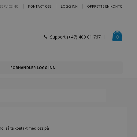
SERVICE.NO
KONTAKT OSS
LOGG INN
OPPRETTE EN KONTO
Handlek
varer
0
Support (+47) 400 01 767
FORHANDLER LOGG INN
.no, så ta kontakt med oss på